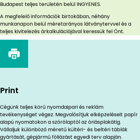
Budapest teljes területén belül INGYENES.
A megfelelő információk birtokában, néhány
munkanapon belül méretarányos látványtervvel és a
teljes kivitelezés árkalkulációjával keressük fel Önt.
Print
Cégünk teljes körű nyomdaipari és reklám
tevékenységet végez. Megvalósítjuk elképzeléseit papír
alapú nyomatokon a szórólaptól az óriásplakátig.
Vállaljuk különböző méretű kültéri- és beltéri táblák
gyártását, gépjármű fóliázást egyedi terv alapján.