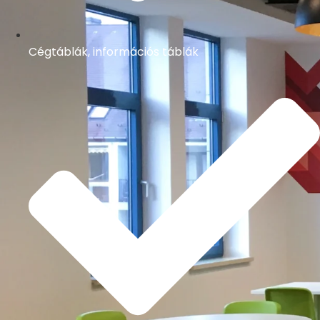
Cégtáblák, információs táblák