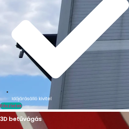
Időjárásálló kivitel
Részletek
3D betűvágás