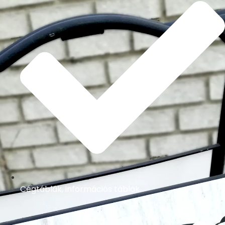
Cégtáblák, információs táblák