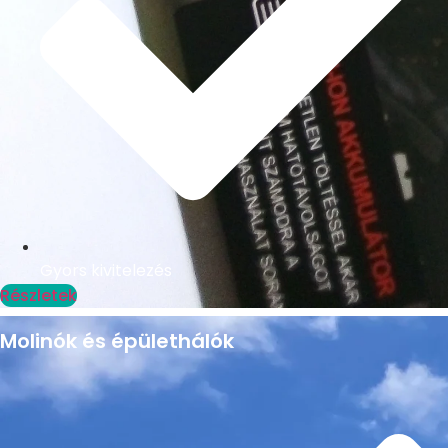
Gyors kivitelezés
Részletek
Molinók és épülethálók